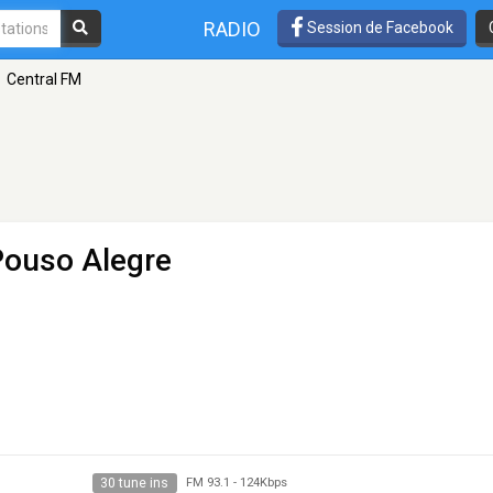
RADIO
Session de Facebook
Central FM
Pouso Alegre
30 tune ins
FM 93.1
-
124Kbps