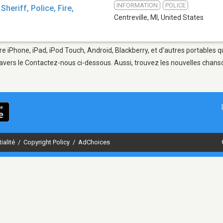
INFORMATION
POLICE
Sheriff, Police, Fire,
Centreville, MI
,
United States
tre iPhone, iPad, iPod Touch, Android, Blackberry, et d'autres portables 
avers le Contactez-nous ci-dessous. Aussi, trouvez les nouvelles chanson
ialité
/
Copyright Policy
/
AdChoices