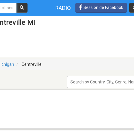
RADIO
Session de Facebook
ntreville MI
ichigan
Centreville