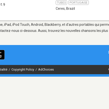
TUBES
PORTUGAISE
01.9
Ceres
,
Brazil
e, iPad, iPod Touch, Android, Blackberry, et d'autres portables qui perm
tactez-nous ci-dessous. Aussi, trouvez les nouvelles chansons les plus 
ialité
/
Copyright Policy
/
AdChoices