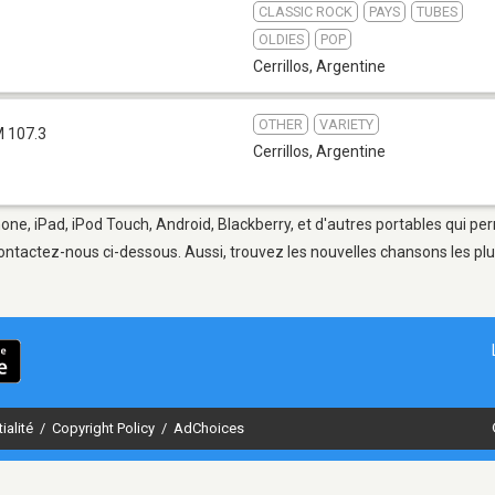
CLASSIC ROCK
PAYS
TUBES
OLDIES
POP
Cerrillos
,
Argentine
OTHER
VARIETY
 107.3
Cerrillos
,
Argentine
Phone, iPad, iPod Touch, Android, Blackberry, et d'autres portables qui p
ontactez-nous ci-dessous. Aussi, trouvez les nouvelles chansons les plu
ialité
/
Copyright Policy
/
AdChoices