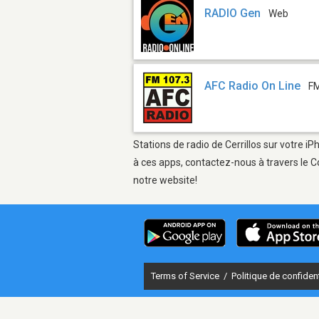
RADIO Gen
Web
AFC Radio On Line
FM
Stations de radio de Cerrillos sur votre i
à ces apps, contactez-nous à travers le C
notre website!
Terms of Service
/
Politique de confident