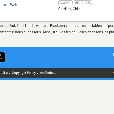
GOSPEL
RELIGIOUS
llos
Web
Cerrillos
,
Chile
Phone, iPad, iPod Touch, Android, Blackberry, et d'autres portables qui p
ontactez-nous ci-dessous. Aussi, trouvez les nouvelles chansons les plu
ialité
/
Copyright Policy
/
AdChoices