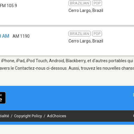
BRAZILIAN
POP
FM 105.9
Cerro Largo
,
Brazil
BRAZILIAN
POP
0 AM
AM 1190
Cerro Largo
,
Brazil
 iPhone, iPad, iPod Touch, Android, Blackberry, et d'autres portables qu
avers le Contactez-nous ci-dessous. Aussi, trouvez les nouvelles chanson
ialité
/
Copyright Policy
/
AdChoices