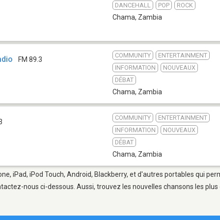
DANCEHALL
POP
ROCK
Chama
,
Zambia
COMMUNITY
ENTERTAINMENT
adio
FM 89.3
INFORMATION
NOUVEAUX
DÉBAT
Chama
,
Zambia
COMMUNITY
ENTERTAINMENT
3
INFORMATION
NOUVEAUX
DÉBAT
Chama
,
Zambia
ne, iPad, iPod Touch, Android, Blackberry, et d'autres portables qui per
tactez-nous ci-dessous. Aussi, trouvez les nouvelles chansons les plus 