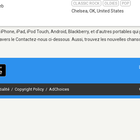
CLASSIC ROCK
OLDIES
POP
eb
Chelsea, OK
,
United States
 iPhone, iPad, iPod Touch, Android, Blackberry, et d'autres portables qu
avers le Contactez-nous ci-dessous. Aussi, trouvez les nouvelles chanson
ialité
/
Copyright Policy
/
AdChoices