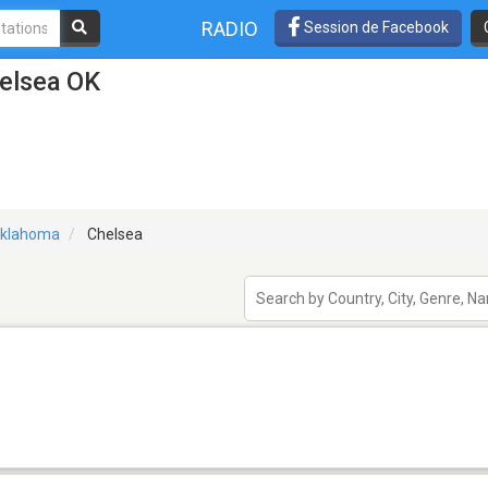
RADIO
Session de Facebook
helsea OK
klahoma
Chelsea