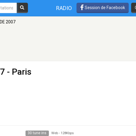
RADIO
Session de Facebook
 DE 2007
07
- Paris
30 tune ins
Web
-
128Kbps