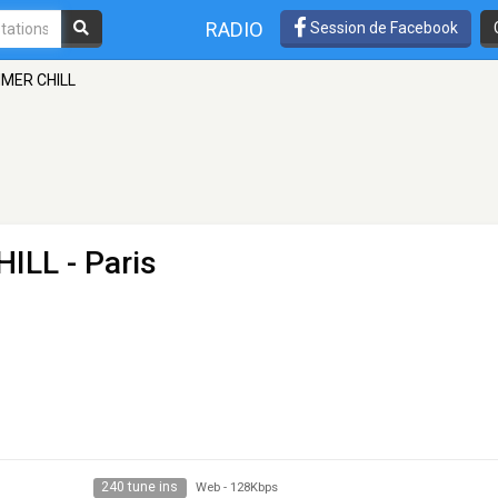
RADIO
Session de Facebook
MMER CHILL
HILL
- Paris
240 tune ins
Web
-
128Kbps