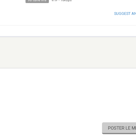
90 tune ins
VHF
-
18Kbps
SUGGEST A
POSTER LE 