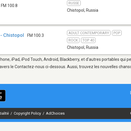
RUSSE
FM 100.8
Chistopol
,
Russia
ADULT CONTEMPORARY
POP
- Chistopol
FM 100.3
ROCK
TOP 40
Chistopol
,
Russia
Phone, iPad, iPod Touch, Android, Blackberry, et d'autres portables qui 
avers le Contactez-nous ci-dessous. Aussi, trouvez les nouvelles chanson
ialité
/
Copyright Policy
/
AdChoices