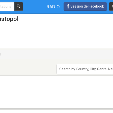
RADIO
Session de Facebook
istopol
l