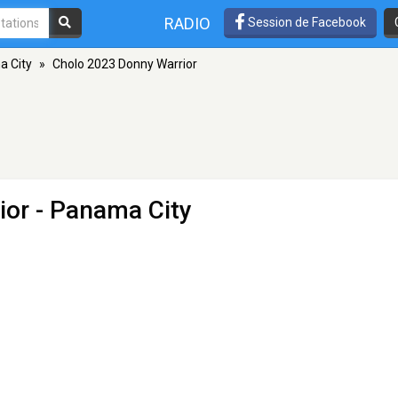
RADIO
Session de Facebook
 City
»
Cholo 2023 Donny Warrior
ior
- Panama City