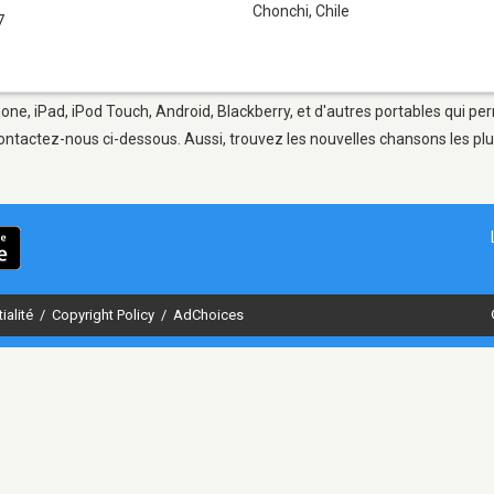
Chonchi
,
Chile
7
one, iPad, iPod Touch, Android, Blackberry, et d'autres portables qui pe
ontactez-nous ci-dessous. Aussi, trouvez les nouvelles chansons les plu
ialité
/
Copyright Policy
/
AdChoices