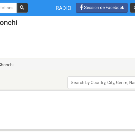
RADIO
Session de Facebook
honchi
honchi