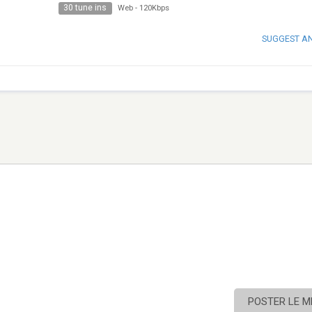
30 tune ins
Web
-
120Kbps
SUGGEST A
POSTER LE 