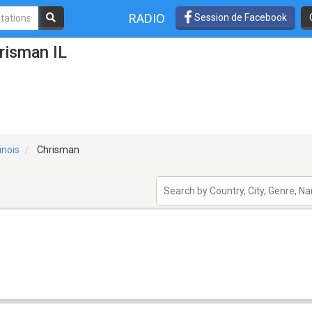
RADIO
Session de Facebook
risman IL
linois
Chrisman