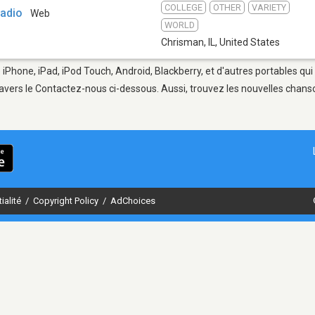
COLLEGE
OTHER
VARIETY
Radio
Web
WORLD
Chrisman, IL
,
United States
 iPhone, iPad, iPod Touch, Android, Blackberry, et d'autres portables qu
avers le Contactez-nous ci-dessous. Aussi, trouvez les nouvelles chanson
ialité
/
Copyright Policy
/
AdChoices