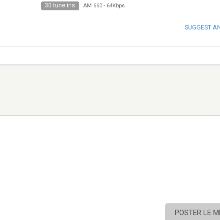
30 tune ins
AM 660
-
64Kbps
SUGGEST A
POSTER LE 