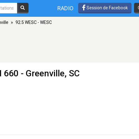
RADIO
Session de Facebook
ville
»
92.5 WESC - WESC
 660 - Greenville, SC