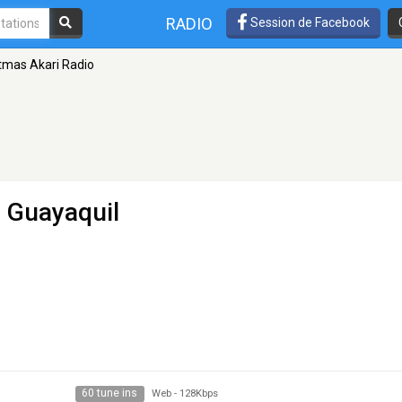
RADIO
Session de Facebook
tmas Akari Radio
 Guayaquil
60 tune ins
Web
-
128Kbps