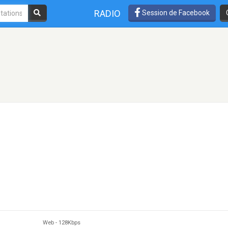
RADIO
Session de Facebook
Web
-
128Kbps