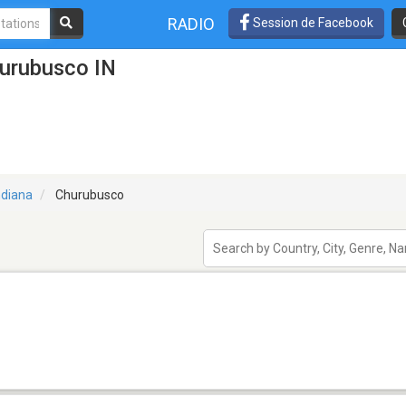
RADIO
Session de Facebook
hurubusco IN
ndiana
Churubusco