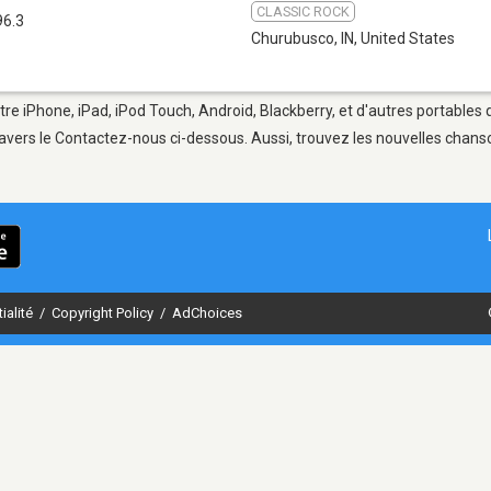
CLASSIC ROCK
96.3
Churubusco, IN
,
United States
tre iPhone, iPad, iPod Touch, Android, Blackberry, et d'autres portables
avers le Contactez-nous ci-dessous. Aussi, trouvez les nouvelles chanson
ialité
/
Copyright Policy
/
AdChoices