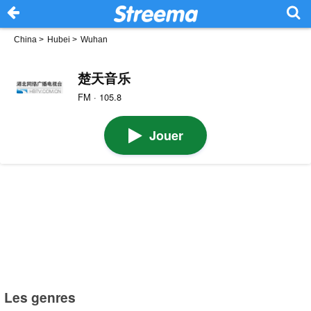
China
>
Hubei
>
Wuhan
楚天音乐
FM · 105.8
Jouer
Les genres