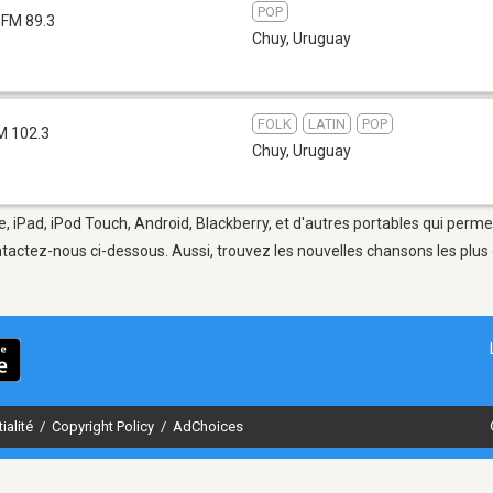
POP
FM 89.3
Chuy
,
Uruguay
FOLK
LATIN
POP
M 102.3
Chuy
,
Uruguay
, iPad, iPod Touch, Android, Blackberry, et d'autres portables qui perme
tactez-nous ci-dessous. Aussi, trouvez les nouvelles chansons les plus 
ialité
/
Copyright Policy
/
AdChoices