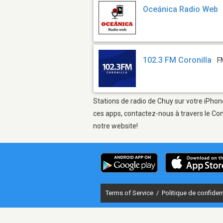
Oceánica Radio Web
102.3 FM Coronilla
F
Stations de radio de Chuy sur votre iPhone
ces apps, contactez-nous à travers le Con
notre website!
Terms of Service
/
Politique de confident