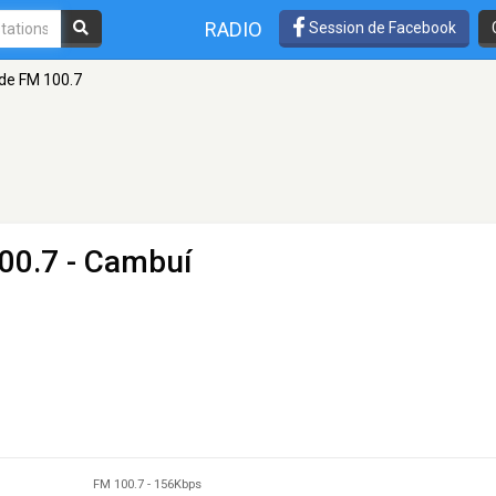
RADIO
Session de Facebook
de FM 100.7
00.7 - Cambuí
FM 100.7
-
156Kbps