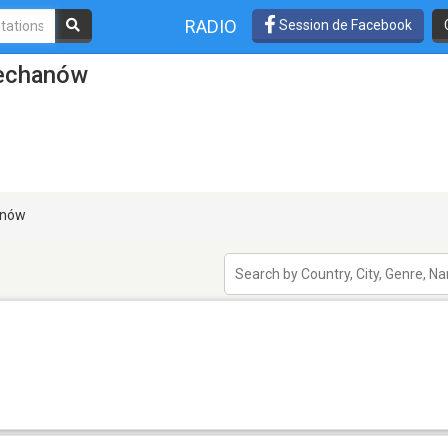
RADIO
Session de Facebook
iechanów
anów