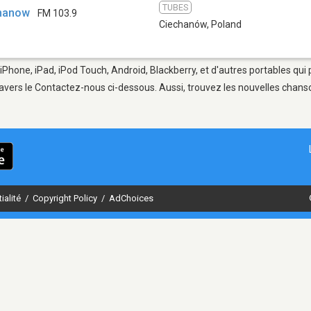
TUBES
chanow
FM 103.9
Ciechanów
,
Poland
iPhone, iPad, iPod Touch, Android, Blackberry, et d'autres portables qui
avers le Contactez-nous ci-dessous. Aussi, trouvez les nouvelles chanson
ialité
/
Copyright Policy
/
AdChoices