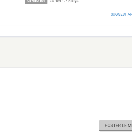
60 tune ins
FM 103.0
-
128Kbps
SUGGEST A
POSTER LE 