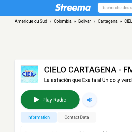
Amérique du Sud
»
Colombia
»
Bolivar
»
Cartagena
»
CIE
CIELO CARTAGENA
- F
La estación que Exalta al Único ,y v
Play Radio
Information
Contact Data