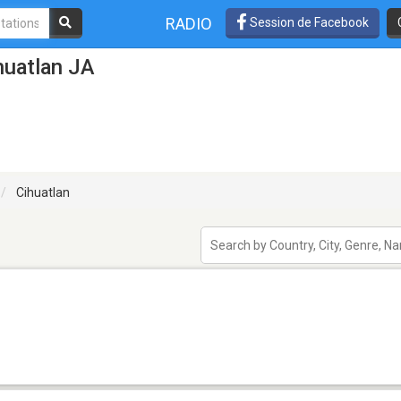
RADIO
Session de Facebook
huatlan JA
Cihuatlan