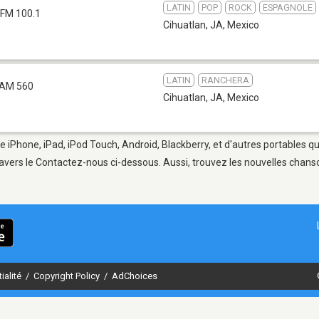
LATIN
POP
ROCK
ESPAGNOLE
FM 100.1
Cihuatlan, JA
,
Mexico
LATIN
RANCHERA
AM 560
Cihuatlan, JA
,
Mexico
e iPhone, iPad, iPod Touch, Android, Blackberry, et d'autres portables q
avers le Contactez-nous ci-dessous. Aussi, trouvez les nouvelles chanson
ialité
/
Copyright Policy
/
AdChoices