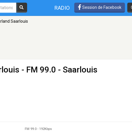
RADIO
Session de Facebook
rland Saarlouis
rlouis
- FM 99.0 - Saarlouis
FM 99.0
-
192Kbps