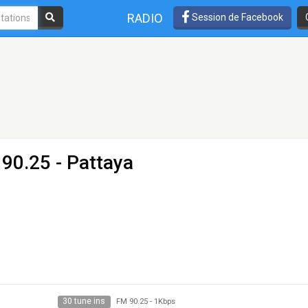
RADIO
Session de Facebook
90.25 - Pattaya
30 tune ins
FM 90.25
-
1Kbps