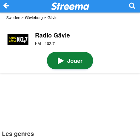
Sweden
>
Gävleborg
>
Gävle
Radio Gävle
FM · 102.7
Jouer
Les genres