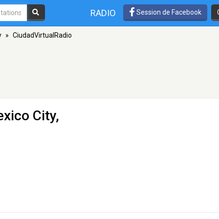
RADIO
Session de Facebook
y
»
CiudadVirtualRadio
xico City,