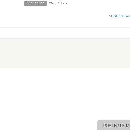
60 tune ins
Web
-
1Kbps
SUGGEST A
POSTER LE 