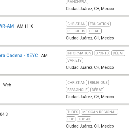
RANCHERA
Ciudad Juárez, CH
,
Mexico
CHRISTIAN
EDUCATION
XEWR-AM
AM 1110
RELIGIOUS
DÉBAT
Ciudad Juárez, CH
,
Mexico
INFORMATION
SPORTS
DÉBAT
era Cadena - XEYC
AM
VARIETY
Ciudad Juárez, CH
,
Mexico
CHRISTIAN
RELIGIOUS
a
Web
ESPAGNOLE
DÉBAT
Ciudad Juárez, CH
,
Mexico
TUBES
MEXICAN REGIONAL
04.3
POP
TOP 40
Ciudad Juárez, CH
,
Mexico