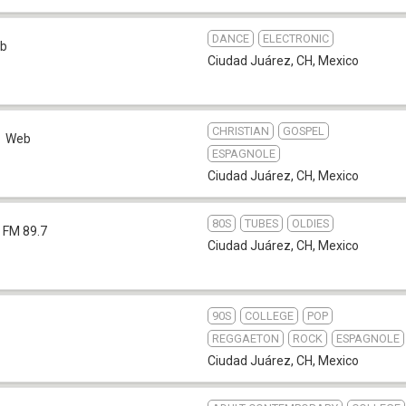
DANCE
ELECTRONIC
b
Ciudad Juárez, CH
,
Mexico
CHRISTIAN
GOSPEL
Web
ESPAGNOLE
Ciudad Juárez, CH
,
Mexico
80S
TUBES
OLDIES
FM 89.7
Ciudad Juárez, CH
,
Mexico
90S
COLLEGE
POP
REGGAETON
ROCK
ESPAGNOLE
Ciudad Juárez, CH
,
Mexico