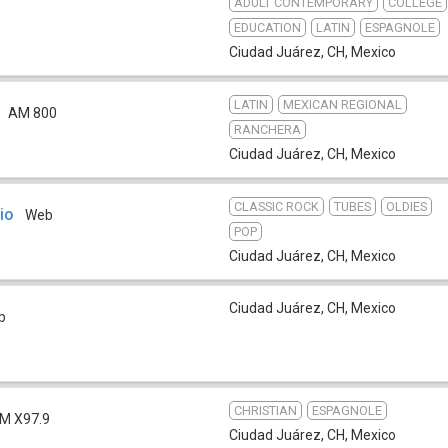
ADULT CONTEMPORARY
COLLEGE
EDUCATION
LATIN
ESPAGNOLE
Ciudad Juárez, CH
,
Mexico
LATIN
MEXICAN REGIONAL
AM 800
RANCHERA
Ciudad Juárez, CH
,
Mexico
CLASSIC ROCK
TUBES
OLDIES
io
Web
POP
Ciudad Juárez, CH
,
Mexico
Ciudad Juárez, CH
,
Mexico
b
CHRISTIAN
ESPAGNOLE
M X97.9
Ciudad Juárez, CH
,
Mexico