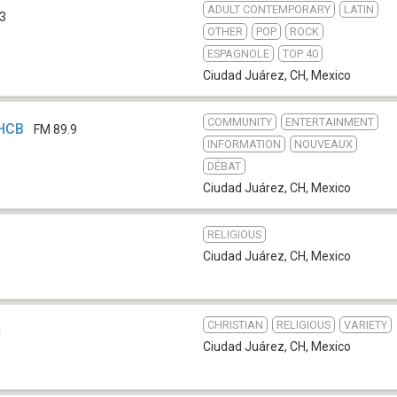
ADULT CONTEMPORARY
LATIN
.3
OTHER
POP
ROCK
ESPAGNOLE
TOP 40
Ciudad Juárez, CH
,
Mexico
COMMUNITY
ENTERTAINMENT
XHCB
FM 89.9
INFORMATION
NOUVEAUX
DÉBAT
Ciudad Juárez, CH
,
Mexico
RELIGIOUS
Ciudad Juárez, CH
,
Mexico
CHRISTIAN
RELIGIOUS
VARIETY
1
Ciudad Juárez, CH
,
Mexico