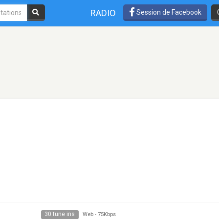
RADIO
Session de Facebook
30 tune ins
Web
-
75Kbps