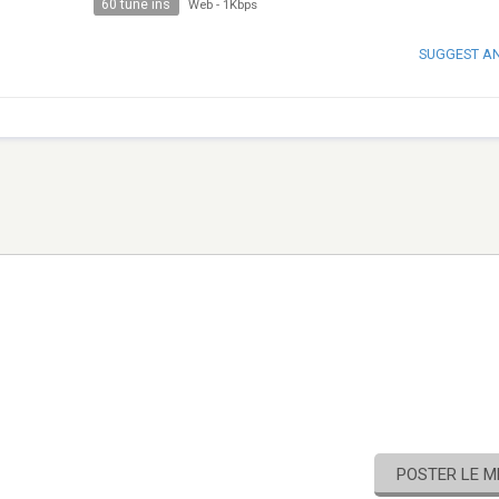
60 tune ins
Web
-
1Kbps
SUGGEST A
POSTER LE 