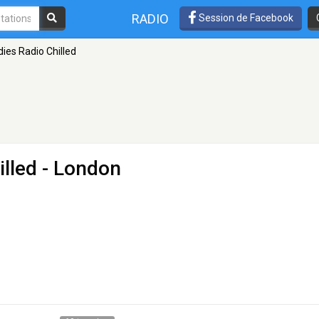
RADIO
Session de Facebook
dies Radio Chilled
illed
- London