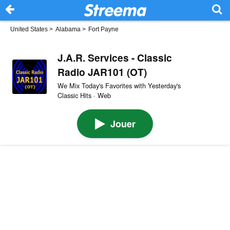
United States
>
Alabama
>
Fort Payne
J.A.R. Services - Classic
Radio JAR101 (OT)
We Mix Today's Favorites with Yesterday's
Classic Hits · Web
Jouer