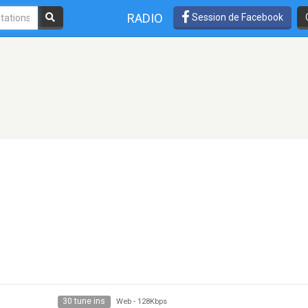
RADIO
Session de Facebook
30 tune ins
Web
-
128Kbps