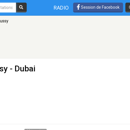
RADIO
Session de Facebook
bussy
ssy
- Dubai