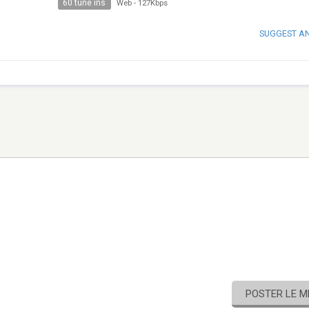
60 tune ins
Web
-
127Kbps
SUGGEST A
POSTER LE 