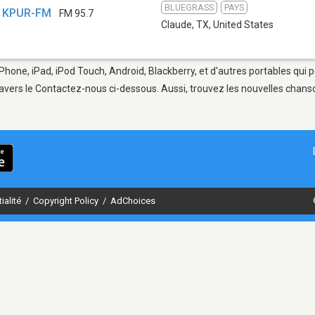
BLUEGRASS
PAYS
 - KPUR-FM
FM 95.7
Claude, TX
,
United States
iPhone, iPad, iPod Touch, Android, Blackberry, et d'autres portables qui
avers le Contactez-nous ci-dessous. Aussi, trouvez les nouvelles chanson
ialité
/
Copyright Policy
/
AdChoices