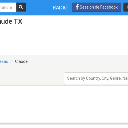
RADIO
Session de Facebook
aude TX
exas
Claude