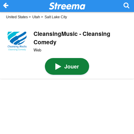
United States
>
Utah
>
Salt Lake City
CleansingMusic - Cleansing
Comedy
Web
Jouer