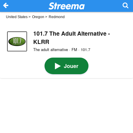
United States
>
Oregon
>
Redmond
101.7 The Adult Alternative -
KLRR
The adult alternative · FM · 101.7
Jouer