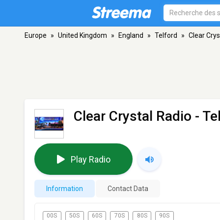
Europe
»
United Kingdom
»
England
»
Telford
»
Clear Crys
Clear Crystal Radio
- Te
Play Radio
Information
Contact Data
00S
50S
60S
70S
80S
90S