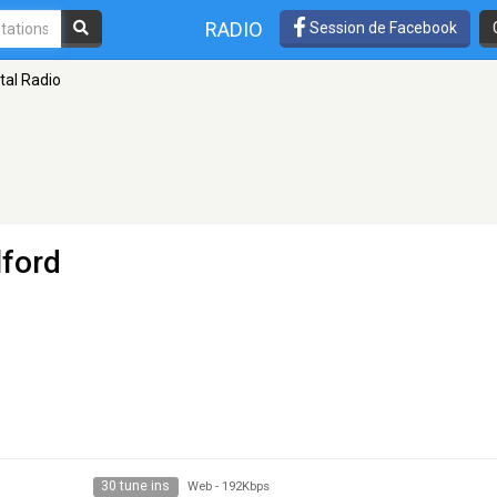
RADIO
Session de Facebook
tal Radio
lford
30 tune ins
Web
-
192Kbps