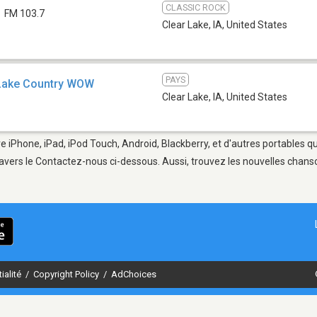
CLASSIC ROCK
FM 103.7
Clear Lake, IA
,
United States
PAYS
Lake Country WOW
Clear Lake, IA
,
United States
re iPhone, iPad, iPod Touch, Android, Blackberry, et d'autres portables 
avers le Contactez-nous ci-dessous. Aussi, trouvez les nouvelles chanson
ialité
/
Copyright Policy
/
AdChoices