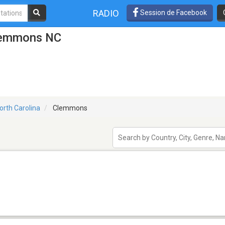
RADIO
Session de Facebook
Clemmons NC
orth Carolina
Clemmons