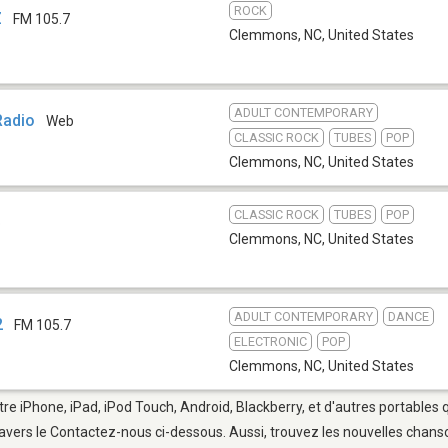
ROCK
Z
FM 105.7
Clemmons, NC
,
United States
ADULT CONTEMPORARY
Radio
Web
CLASSIC ROCK
TUBES
POP
Clemmons, NC
,
United States
CLASSIC ROCK
TUBES
POP
b
Clemmons, NC
,
United States
ADULT CONTEMPORARY
DANCE
2
FM 105.7
ELECTRONIC
POP
Clemmons, NC
,
United States
e iPhone, iPad, iPod Touch, Android, Blackberry, et d'autres portables 
avers le Contactez-nous ci-dessous. Aussi, trouvez les nouvelles chanson