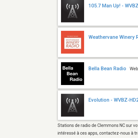
105.7 Man Up! - WVB
Weathervane Winery 
Bella Bean Radio
We
Evolution - WVBZ-HD
Stations de radio de Clemmons NC sur votr
intéressé à ces apps, contactez-nous à tr