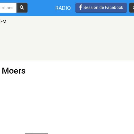
RADIO
Session de Facebook
e.FM
 Moers