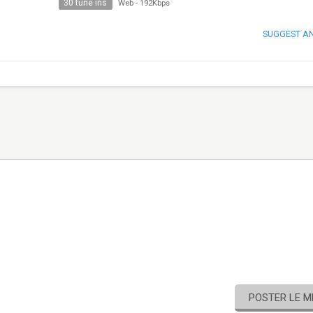
30 tune ins
Web
-
192Kbps
SUGGEST A
POSTER LE 