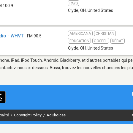
PAYS
M 100.9
Clyde, OH
,
United States
AMERICANA
CHRISTIAN
adio - WHVT
FM 90.5
EDUCATION
GOSPEL
DÉBAT
Clyde, OH
,
United States
hone, iPad, iPod Touch, Android, Blackberry, et d'autres portables qui p
ontactez-nous ci-dessous. Aussi, trouvez les nouvelles chansons les plu
ialité
/
Copyright Policy
/
AdChoices