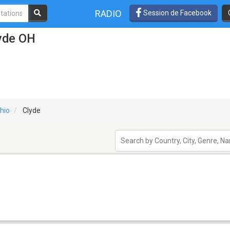
RADIO
Session de Facebook
lyde OH
hio
Clyde