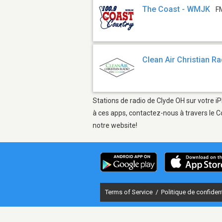
The Coast - WMJK
F
Clean Air Christian R
Stations de radio de Clyde OH sur votre iP
à ces apps, contactez-nous à travers le C
notre website!
Terms of Service
/
Politique de confident