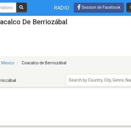
RADIO
Session de Facebook
acalco De Berriozábal
f Mexico
Coacalco de Berriozábal
riozábal