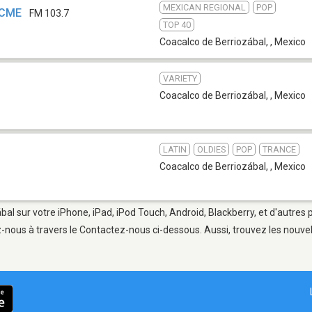
MEXICAN REGIONAL
POP
HCME
FM 103.7
TOP 40
Coacalco de Berriozábal,
,
Mexico
VARIETY
Coacalco de Berriozábal,
,
Mexico
LATIN
OLDIES
POP
TRANCE
Coacalco de Berriozábal,
,
Mexico
bal sur votre iPhone, iPad, iPod Touch, Android, Blackberry, et d'autres 
-nous à travers le Contactez-nous ci-dessous. Aussi, trouvez les nouve