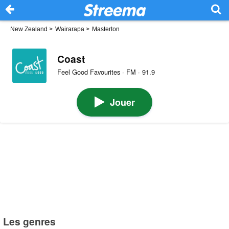
New Zealand
>
Wairarapa
>
Masterton
Coast
Feel Good Favourites · FM · 91.9
Jouer
Les genres