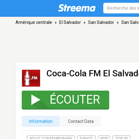
Amérique centrale
»
El Salvador
»
San Salvador
»
San Salv
Coca-Cola FM El Salvad
ÉCOUTER
Information
Contact Data
ADULT CONTEMPORARY
DANCE
POP
TOP 40