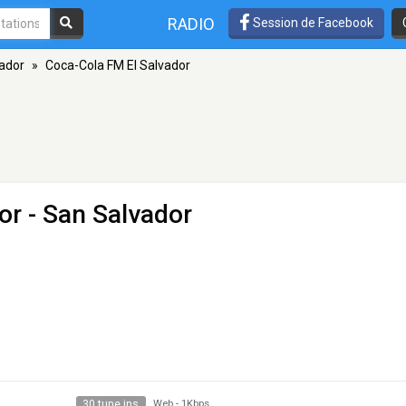
RADIO
Session de Facebook
ador
»
Coca-Cola FM El Salvador
or
- San Salvador
30 tune ins
Web
-
1Kbps