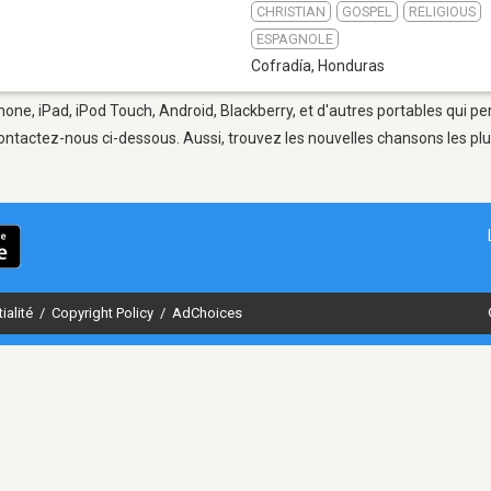
CHRISTIAN
GOSPEL
RELIGIOUS
ESPAGNOLE
Cofradía
,
Honduras
hone, iPad, iPod Touch, Android, Blackberry, et d'autres portables qui p
ontactez-nous ci-dessous. Aussi, trouvez les nouvelles chansons les plu
ialité
/
Copyright Policy
/
AdChoices