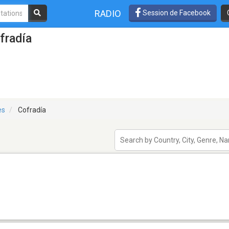
RADIO
Session de Facebook
fradía
es
Cofradía