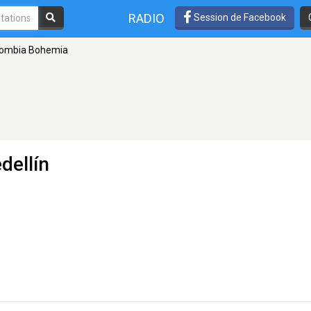
RADIO
Session de Facebook
lombia Bohemia
dellín