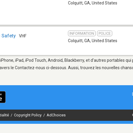
Colquitt, GA
,
United States
INFORMATION
POLICE
c Safety
VHF
Colquitt, GA
,
United States
 iPhone, iPad, iPod Touch, Android, Blackberry, et d'autres portables qu
avers le Contactez-nous ci-dessous. Aussi, trouvez les nouvelles chanson
ialité
/
Copyright Policy
/
AdChoices