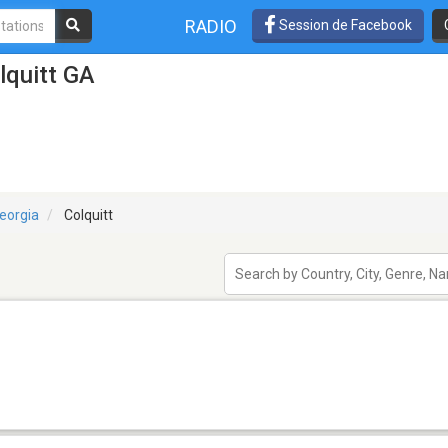
RADIO
Session de Facebook
lquitt GA
eorgia
Colquitt